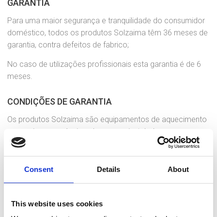
GARANTIA
Para uma maior segurança e tranquilidade do consumidor
doméstico, todos os produtos Solzaima têm 36 meses de
garantia, contra defeitos de fabrico;
No caso de utilizações profissionais esta garantia é de 6
meses.
CONDIÇÕES DE GARANTIA
Os produtos Solzaima são equipamentos de aquecimento
a energias renováveis e devem ser instalados por
profissionais qualificados e de acordo com a
regulamentação em vigor em cada zona geográfica e de
acordo com as instruções de instalação indicadas nos
Consent
Details
About
manuais de instruções
;
Estes equipamentos necessitam de cumprir com todas as
This website uses cookies
regras respeitantes à montagem de chaminés;