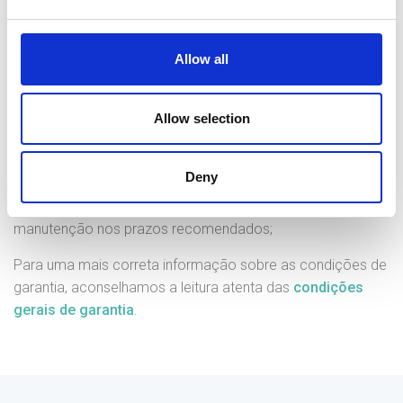
como queimadores, vermiculite, chapas deflectoras,
cordões de vedação, vidros, resistências de acendimento;
Allow all
A não utilização de combustível recomendado pelo
fabricante, genericamente, lenha com grau de humidade
Allow selection
superior a 20% ou pellets com ou sem certificação
diferente da norma EN14961-2 grau A1;
Deny
Problemas gerados por má instalação, condensação,
falhas de equipamentos externos, falta de limpeza e/ou
manutenção nos prazos recomendados;
Para uma mais correta informação sobre as condições de
garantia, aconselhamos a leitura atenta das
condições
gerais de garantia
.