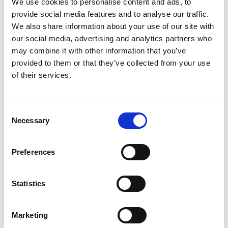
We use cookies to personalise content and ads, to
Uma instalação que não cumpra a regulamentação em
provide social media features and to analyse our traffic.
We also share information about your use of our site with
vigor e/ou o manual de instruções, não estará protegida
our social media, advertising and analytics partners who
pela garantia do equipamento, pois a utilização em
may combine it with other information that you’ve
situações desconformes poderá danificar ou envelhecer
provided to them or that they’ve collected from your use
precocemente o equipamento;
of their services.
Todos os produtos Solzaima necessitam de manutenção
com uma periodicidade referida no manual de instruções e
Consent
no caso dos equipamentos a pellets, referida no próprio
Necessary
Selection
equipamento;
A garantia Solzaima é válida para os produtos e
Preferences
equipamentos vendidos pela Solzaima S.A. apenas e
exclusivamente dentro da zona geográfica e territorial do
país onde foi efectuada a venda do produto pela Solzaima.
Statistics
EXCLUSÕES DA GARANTIA
Marketing
Os componentes em contacto direto com o fogo, tais