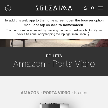
To add this web app to the home screen open the browser option
menu and tap on
Add to homescreen
.
The menu can be accessed by pressing the menu hardware button if your
device has one, or by tapping the top right menu icon
.
PELLETS
Amazon - Porta Vidro
eto
AMAZON - PORTA VIDRO -
Branco
AMA