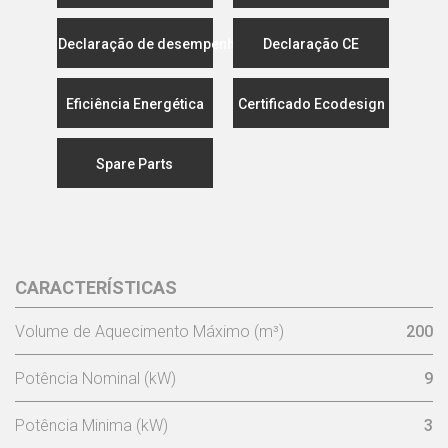
Declaração de desempenho
Declaração CE
Eficiência Energética
Certificado Ecodesign
Spare Parts
CARACTERÍSTICAS
Volume de Aquecimento Máximo (m³)
200
Potência Nominal (kW)
9
Potência Minima (kW)
3