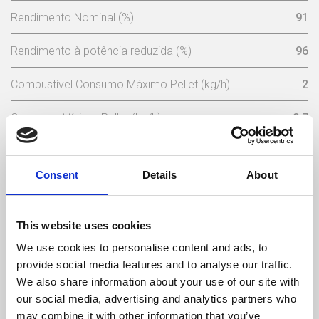
Rendimento Nominal (%)
91
Rendimento à potência reduzida (%)
96
Combustível Consumo Máximo Pellet (kg/h)
2
Consumo Mínimo Pellet (kg/h)
0,7
Capacidade Depósito Pellets (Kg)
17,5
Consent
Details
About
Tensão Nominal (V)
230
Frequência (Hz)
50
This website uses cookies
We use cookies to personalise content and ads, to
Temperatura Máxima de Gases (ºC)
165
provide social media features and to analyse our traffic.
We also share information about your use of our site with
Temperatura Mínima de Gases (ºC)
64
our social media, advertising and analytics partners who
may combine it with other information that you’ve
Peso (kg)
92