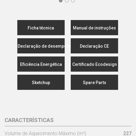
Ficha técnica
Manual de instruções
Declaração de desempenho
Declaração CE
Eficiência Energética
Certificado Ecodesign
Sketchup
Spare Parts
CARACTERÍSTICAS
Volume de Aquecimento Máximo (m³)
227