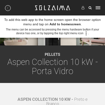
To add this web app to the home screen open the browser option
menu and tap on
Add to homescreen
.
The menu can be accessed by pressing the menu hardware button if your
device has one, or by tapping the top right menu icon
.
PELLETS
Aspen Collection 10 kW -
Porta Vidro
ORTA
ASPEN COLLECTION 10 KW -
Preto e
ASP
Branco