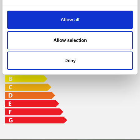
depósito min-
max
96 %
10 kW
7,4 - 22 h
Allow all
CLASSE DE EFICIÊNCIA
Allow selection
Deny