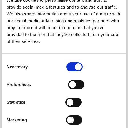
We use cookies to personalise content and ads, to
Frequência (Hz)
50
provide social media features and to analyse our traffic.
We also share information about your use of our site with
Temperatura Máxima de Gases (ºC)
149
our social media, advertising and analytics partners who
may combine it with other information that you’ve
Temperatura Mínima de Gases (ºC)
59
provided to them or that they’ve collected from your use
of their services.
Peso (kg)
110
Diámetro da chaminé (mm)
80
Consent
Necessary
Selection
Depressão necessária na chaminé (pa)
12
Nível Ruido Máximo (Db)
48,2
Preferences
Autonomia Min/Max (h)
7,4 - 22
Statistics
Caudal Ventilador (m³/h)
305
Marketing
Rendimento
Potência nominal
Autonomia