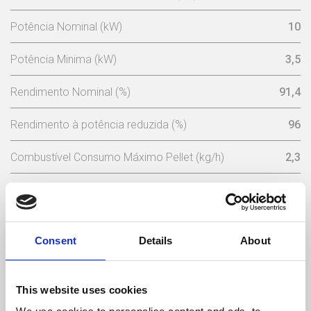
Potência Nominal (kW)
10
Potência Minima (kW)
3,5
Rendimento Nominal (%)
91,4
Rendimento à potência reduzida (%)
96
Combustível Consumo Máximo Pellet (kg/h)
2,3
Consumo Mínimo Pellet (kg/h)
0,77
Capacidade Depósito Pellets (Kg)
17
Consent
Details
About
Potência Nominal Eléctrica (w)
102 (máx 362)
Tensão Nominal (V)
230
This website uses cookies