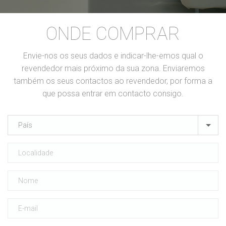
ONDE COMPRAR
Envie-nos os seus dados e indicar-lhe-emos qual o
revendedor mais próximo da sua zona. Enviaremos
também os seus contactos ao revendedor, por forma a
que possa entrar em contacto consigo.
País