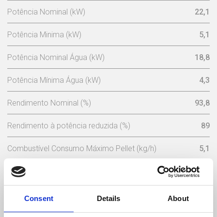
Potência Nominal (kW)
22,1
Potência Minima (kW)
5,1
Potência Nominal Água (kW)
18,8
Potência Mínima Água (kW)
4,3
Rendimento Nominal (%)
93,8
Rendimento à potência reduzida (%)
89
Combustível Consumo Máximo Pellet (kg/h)
5,1
Consumo Mínimo Pellet (kg/h)
1,1
Capacidade Depósito Pellets (Kg)
45
Consent
Details
About
Tensão Nominal (V)
230