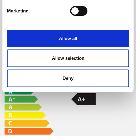
Volume de água (L)
22
Marketing
Autonomia Min/Max (h)
8,8 - 40,9
Rendimento
Potência nominal
Autonomia
Allow all
máximo
depósito min-
max
93,8 %
22,1 kW
8,8 - 40,9 h
Allow selection
CLASSE DE EFICIÊNCIA
Deny