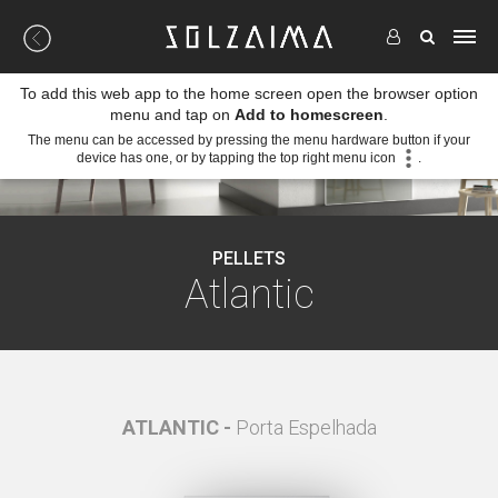
To add this web app to the home screen open the browser option
menu and tap on
Add to homescreen
.
The menu can be accessed by pressing the menu hardware button if your
device has one, or by tapping the top right menu icon
.
PELLETS
Atlantic
tura à
ATLANTIC -
Porta Espelhada
ATLA