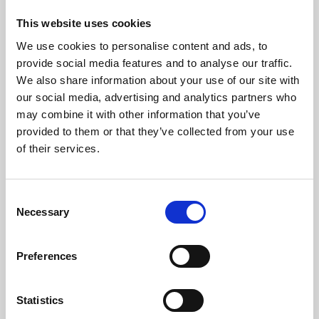
This website uses cookies
Frequência (Hz)
50
We use cookies to personalise content and ads, to
provide social media features and to analyse our traffic.
Temperatura Máxima de Gases (ºC)
153,40
We also share information about your use of our site with
our social media, advertising and analytics partners who
Temperatura Mínima de Gases (ºC)
66,05
may combine it with other information that you’ve
provided to them or that they’ve collected from your use
Pressão Máxima (bar)
3
of their services.
Volume vaso de expansão (L)
10
Consent
Peso (kg)
219
Necessary
Selection
Diámetro da chaminé (mm)
100
Preferences
Depressão necessária na chaminé (pa)
12
Statistics
Nível Ruido Máximo (Db)
49,1