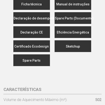
Ficha técnica
Manual de instruções
Declaração de desempenho
Spare Parts (Documento)
Declaração CE
Eficiência Energética
Certificado Ecodesign
Sketchup
Spare Parts
CARACTERÍSTICAS
Volume de Aquecimento Máximo (m³)
502