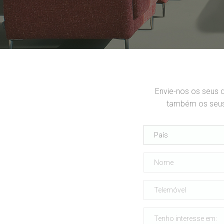
Envie-nos os seus 
também os seus 
País