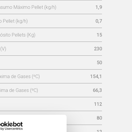
sumo Máximo Pellet (kg/h)
1,9
Pellet (kg/h)
0,7
sito Pellets (Kg)
15
(V)
230
50
xima de Gases (ºC)
154,1
ima de Gases (ºC)
66,3
112
aminé (mm)
80
sária na chaminé (pa)
12