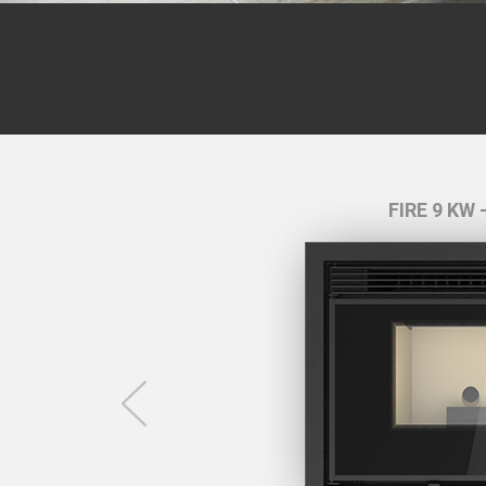
m
FIRE 9 KW 