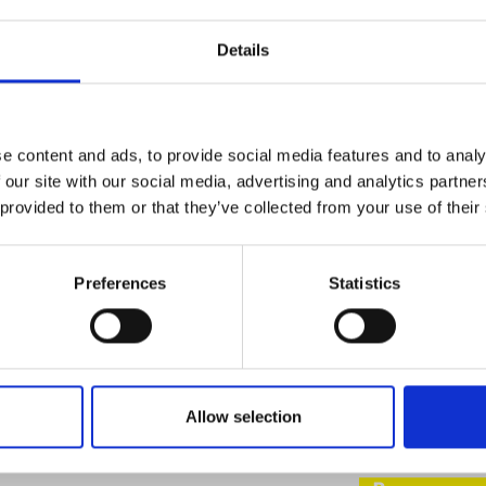
Nível Ruido Máx
Details
Autonomia Min/M
Caudal Ventilado
e content and ads, to provide social media features and to analy
 our site with our social media, advertising and analytics partn
Rendiment
 provided to them or that they’ve collected from your use of their
96 %
Preferences
Statistics
CLASSE DE EF
Allow selection