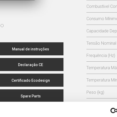
Combustível Con
Consumo Mínimo 
Capacidade Depó
Tensão Nominal 
Manual de instruções
Frequência (Hz)
Declaração CE
Temperatura Má
Temperatura Mín
Certificado Ecodesign
Peso (kg)
Spare Parts
Diámetro da ch
Depressão neces