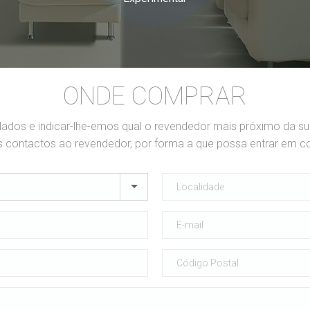
ONDE COMPRAR
dados e indicar-lhe-emos qual o revendedor mais próximo da s
contactos ao revendedor, por forma a que possa entrar em c