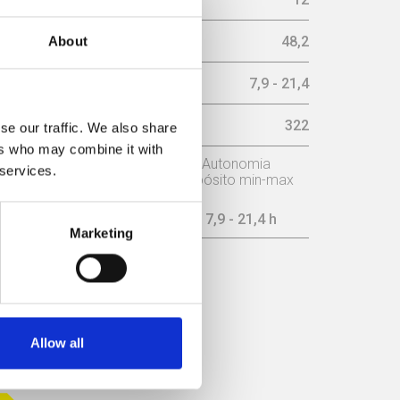
imo (Db)
48,2
About
ax (h)
7,9 - 21,4
r (m³/h)
322
se our traffic. We also share
ers who may combine it with
o
Potência nominal
Autonomia
 services.
depósito min-max
8,3 kW
7,9 - 21,4 h
Marketing
ICIÊNCIA
Allow all