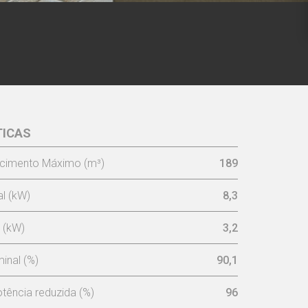
TICAS
 9 KW -
Aro 4L 4,4 cm
cimento Máximo (m³)
189
l (kW)
8,3
 (kW)
3,2
inal (%)
90,1
tência reduzida (%)
96