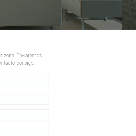
ua zona. Enviaremos
ontacto consigo.