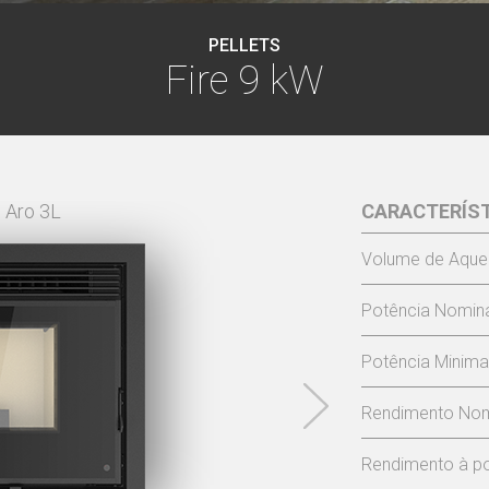
PELLETS
Fire 9 kW
-
Aro 3L
CARACTERÍS
FIRE
Volume de Aque
Potência Nomina
Potência Minima
Rendimento Nom
Rendimento à po