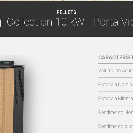
PELLETS
ji Collection 10 kW - Porta Vi
CARACTERÍS
Volume de Aque
Potência Nomina
Potência Minima
Rendimento Nom
Rendimento à po