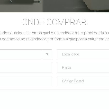
ONDE COMPRAR
dados e indicar-lhe-emos qual o revendedor mais próximo da s
contactos ao revendedor, por forma a que possa entrar em c