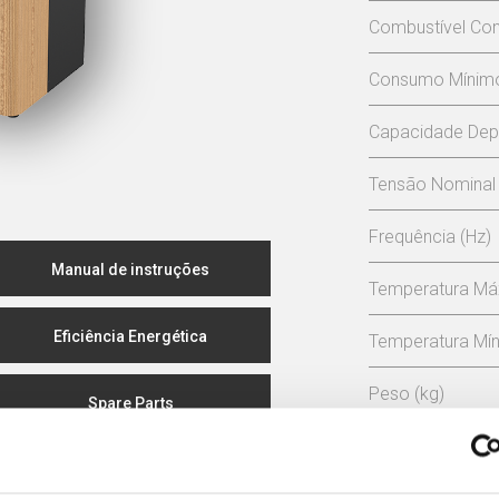
Combustível Con
Consumo Mínimo 
Capacidade Depó
Tensão Nominal 
Frequência (Hz)
Manual de instruções
Temperatura Má
Eficiência Energética
Temperatura Mín
Peso (kg)
Spare Parts
Diámetro da ch
Depressão neces