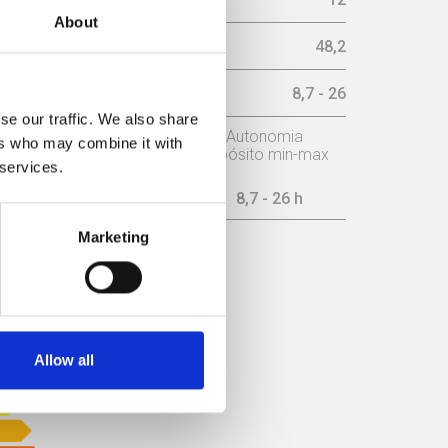
About
imo (Db)
48,2
ax (h)
8,7 - 26
se our traffic. We also share
o
Potência nominal
Autonomia
ers who may combine it with
depósito min-max
 services.
10 kW
8,7 - 26 h
Marketing
ICIÊNCIA
Allow all