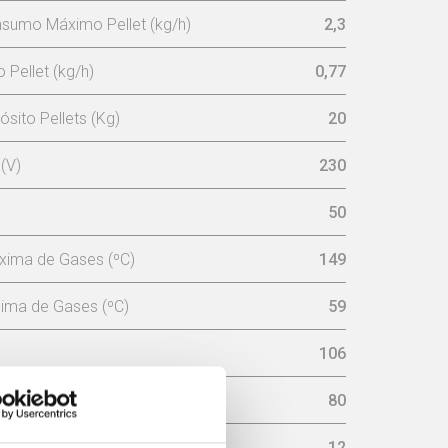
sumo Máximo Pellet (kg/h)
2,3
Pellet (kg/h)
0,77
sito Pellets (Kg)
20
(V)
230
50
xima de Gases (ºC)
149
ima de Gases (ºC)
59
106
aminé (mm)
80
sária na chaminé (pa)
12