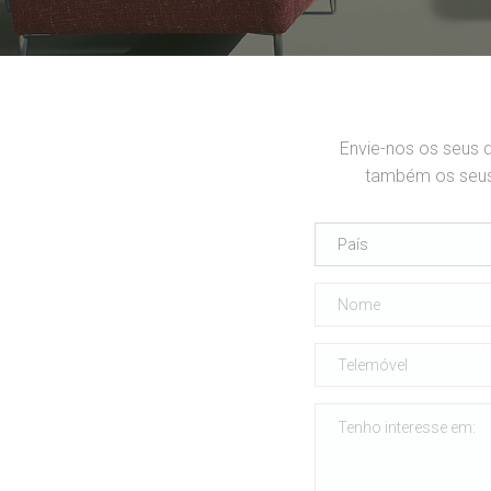
Envie-nos os seus 
também os seus 
País