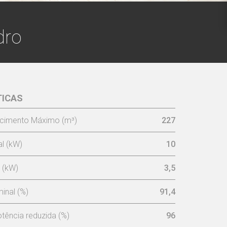
dro
TICAS
cimento Máximo (m³)
227
l (kW)
10
 (kW)
3,5
inal (%)
91,4
tência reduzida (%)
96