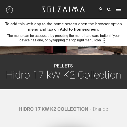
To add this web app to the home screen open the browser option
menu and tap on
Add to homescreen
.
The menu can be accessed by pressing the menu hardware button if your
device has one, or by tapping the top right menu icon
.
PELLETS
Hidro 17 kW K2 Collection
ordeaux
HIDRO 17 KW K2 COLLECTION -
Branco
HIDR