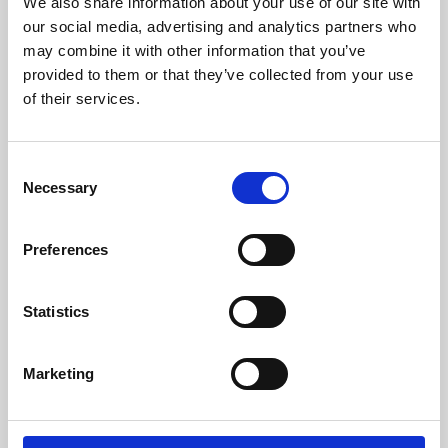
We also share information about your use of our site with
Temperatura Mínima de Gases (ºC)
66,00
our social media, advertising and analytics partners who
may combine it with other information that you’ve
Pressão Máxima (bar)
3
provided to them or that they’ve collected from your use
of their services.
Peso (kg)
214
Diámetro da chaminé (mm)
100
Consent
Necessary
Selection
Depressão necessária na chaminé (pa)
12
Nível Ruido Máximo (Db)
49,1
Preferences
Autonomia Min/Max (h)
7,8 - 27,3
Statistics
Rendimento
Potência nominal
Autonomia
máximo
depósito min-
Marketing
max
93,80 %
16,7 kW
7,8 - 27,3 h