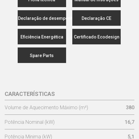
Declaração de desempenho
Declaração CE
Eficiência Energética
Certificado Ecodesign
Spare Parts
CARACTERÍSTICAS
Volume de Aquecimento Máximo (m³)
380
Potência Nominal (kW)
16,7
Potência Minima (kW)
5,1