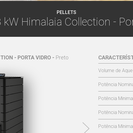
PELLETS
 kW Himalaia Collection - Po
TION - PORTA VIDRO -
Preto
HIDRO 23 KW HIMAL
CARACTERÍS
Volume de Aque
Potência Nomina
Potência Minima
Potência Nomina
Potência Mínima