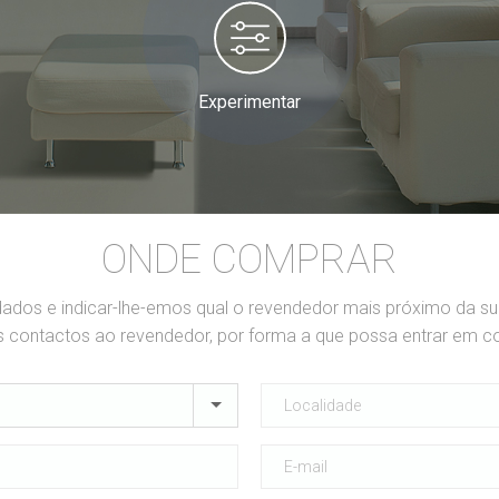
Experimentar
ONDE COMPRAR
dados e indicar-lhe-emos qual o revendedor mais próximo da s
contactos ao revendedor, por forma a que possa entrar em c