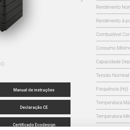
Rendimento Nom
Rendimento à po
Combustível Con
Consumo Mínimo 
Capacidade Depó
Tensão Nominal 
Frequência (Hz)
Manual de instruções
Temperatura Má
Declaração CE
Temperatura Mín
Certificado Ecodesign
Pressão Máxima 