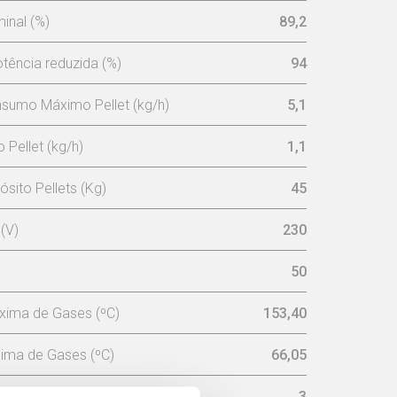
inal (%)
89,2
tência reduzida (%)
94
sumo Máximo Pellet (kg/h)
5,1
Pellet (kg/h)
1,1
sito Pellets (Kg)
45
(V)
230
50
xima de Gases (ºC)
153,40
ima de Gases (ºC)
66,05
(bar)
3