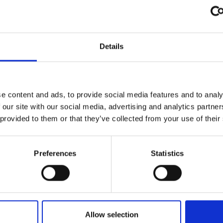
Peso (kg)
Diámetro da ch
Details
Depressão neces
Nível Ruido Máx
e content and ads, to provide social media features and to analy
 our site with our social media, advertising and analytics partn
Autonomia Min/M
 provided to them or that they’ve collected from your use of their
Rendiment
máximo
Preferences
Statistics
93,8 %
CLASSE DE EF
Allow selection