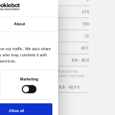
219
aminé (mm)
100
About
sária na chaminé (pa)
12
imo (Db)
49,1
se our traffic. We also share
ers who may combine it with
ax (h)
8,8 - 40,9
 services.
o
Potência nominal
Autonomia
depósito min-max
Marketing
22,1 kW
8,8 - 40,9 h
ICIÊNCIA
Allow all