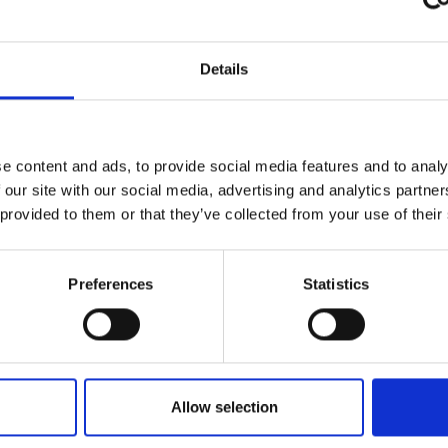
Depressão neces
Details
Nível Ruido Máx
Autonomia Min/M
e content and ads, to provide social media features and to analy
Caudal Ventilado
 our site with our social media, advertising and analytics partn
 provided to them or that they’ve collected from your use of their
Rendiment
Preferences
Statistics
96 %
CLASSE DE EF
Allow selection