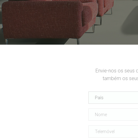
Envie-nos os seus 
também os seus 
País