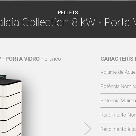
PELLETS
laia Collection 8 kW - Porta 
- PORTA VIDRO -
Branco
HIMALAIA COLLECTI
CARACTERÍS
Volume de Aque
Potência Nomina
Potência Minima
Rendimento Nom
Rendimento à po