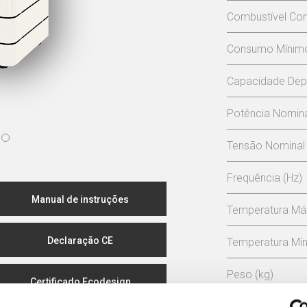
Combustível Con
Consumo Mínimo 
Capacidade Depó
Potência Nominal
Tensão Nominal 
Frequência (Hz)
Manual de instruções
Temperatura Má
Declaração CE
Temperatura Mín
Peso (kg)
Certificado Ecodesign
Diámetro da ch