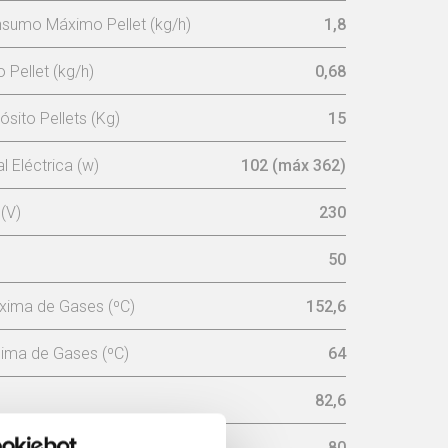
sumo Máximo Pellet (kg/h)
1,8
Pellet (kg/h)
0,68
sito Pellets (Kg)
15
 Eléctrica (w)
102 (máx 362)
(V)
230
50
xima de Gases (ºC)
152,6
ima de Gases (ºC)
64
82,6
aminé (mm)
80