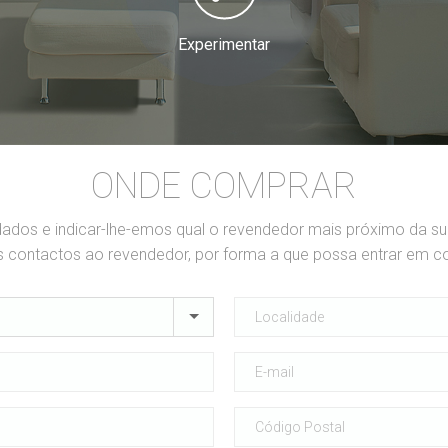
Experimentar
ONDE COMPRAR
dados e indicar-lhe-emos qual o revendedor mais próximo da s
contactos ao revendedor, por forma a que possa entrar em c