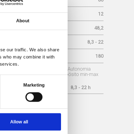
sária na chaminé (pa)
12
About
imo (Db)
48,2
ax (h)
8,3 - 22
se our traffic. We also share
r (m³/h)
180
ers who may combine it with
 services.
o
Potência nominal
Autonomia
depósito min-max
Marketing
8 kW
8,3 - 22 h
ICIÊNCIA
Allow all