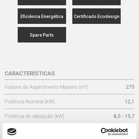
Eficiência Energética
Certificado Ecodesign
Spare Parts
CARACTERÍSTICAS
Volume de Aquecimento Máximo (m³)
275
Potência Nominal (kW)
12,1
Potência de utilização (kW)
8,5 - 15,7
Rendimento Nominal (%)
81,5