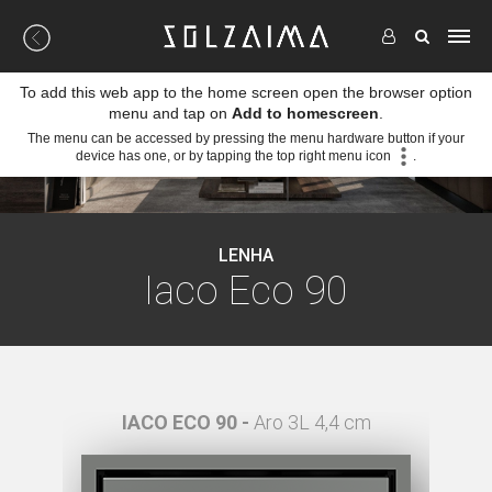
To add this web app to the home screen open the browser option
menu and tap on
Add to homescreen
.
The menu can be accessed by pressing the menu hardware button if your
device has one, or by tapping the top right menu icon
.
LENHA
Iaco Eco 90
4,4 cm
IACO ECO 90 -
Aro 3L 4,4 cm