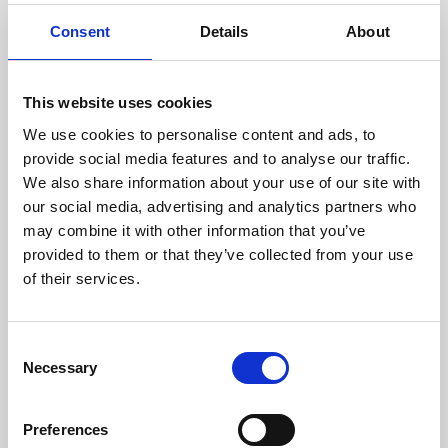
Consumo Lenha/Hora (kg)
3,7
Consent
Details
About
Comprimento Máximo Lenha (mm)
500
This website uses cookies
Peso (kg)
137
We use cookies to personalise content and ads, to
provide social media features and to analyse our traffic.
Diámetro da chaminé (mm)
200
We also share information about your use of our site with
our social media, advertising and analytics partners who
Depressão necessária na chaminé (pa)
12
may combine it with other information that you’ve
Rendimento
Consumo
Volume aquecido
provided to them or that they’ve collected from your use
máximo
of their services.
81,5 %
3,7 kg/h
275 m3
Consent
Necessary
Selection
CLASSE DE EFICIÊNCIA
Preferences