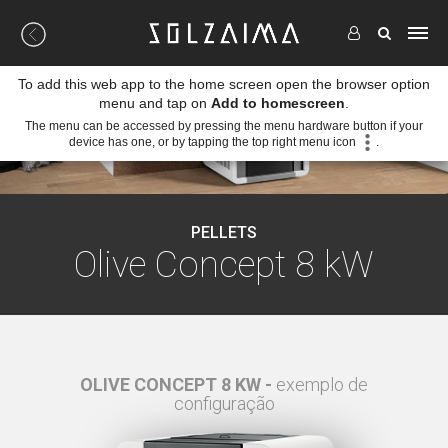
To add this web app to the home screen open the browser option
menu and tap on
Add to homescreen
.
The menu can be accessed by pressing the menu hardware button if your
device has one, or by tapping the top right menu icon
.
PELLETS
Olive Concept 8 kW
o de
OLIVE CONCEPT 8 KW -
exemplo de
OLI
configuração