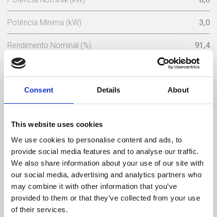
Potência Minima (kW)
3,0
Rendimento Nominal (%)
91,4
Rendimento à potência reduzida (%)
96
Consent
Details
About
Combustível Consumo Máximo Pellet (kg/h)
1,8
Consumo Mínimo Pellet (kg/h)
0,68
This website uses cookies
Capacidade Depósito Pellets (Kg)
15
We use cookies to personalise content and ads, to
provide social media features and to analyse our traffic.
Peso (kg)
100
We also share information about your use of our site with
our social media, advertising and analytics partners who
Diámetro da chaminé (mm)
80
may combine it with other information that you’ve
provided to them or that they’ve collected from your use
Depressão necessária na chaminé (pa)
12
of their services.