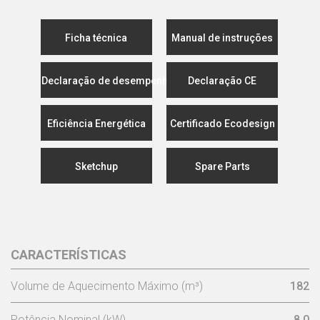
Ficha técnica
Manual de instruções
Declaração de desempenho
Declaração CE
Eficiência Energética
Certificado Ecodesign
Sketchup
Spare Parts
CARACTERÍSTICAS
Volume de Aquecimento Máximo (m³)
182
Potência Nominal (kW)
8,0