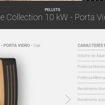
PELLETS
e Collection 10 kW - Porta V
 - PORTA VIDRO -
Oak
PINE COLLECTIO
CARACTERÍS
Volume de Aque
Potência Nomina
Potência Minima
Rendimento Nom
Rendimento à po