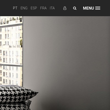
MENU
PT
ENG
ESP
FRA
ITA