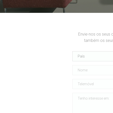
Envie-nos os seus 
também os seus 
País