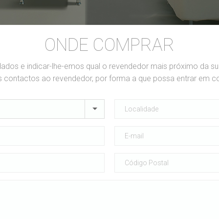
ONDE COMPRAR
dados e indicar-lhe-emos qual o revendedor mais próximo da s
contactos ao revendedor, por forma a que possa entrar em c