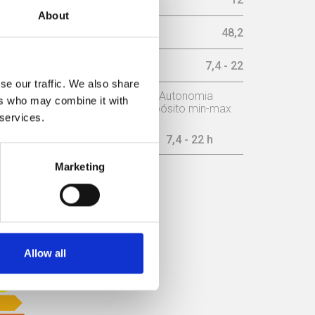
About
imo (Db)
48,2
ax (h)
7,4 - 22
se our traffic. We also share
o
Potência nominal
Autonomia
ers who may combine it with
depósito min-max
 services.
10 kW
7,4 - 22 h
Marketing
ICIÊNCIA
Allow all