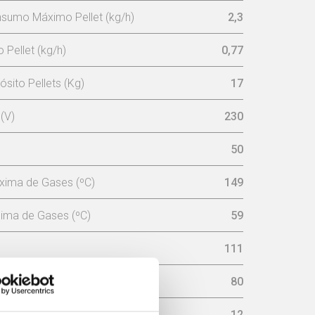
sumo Máximo Pellet (kg/h)
2,3
Pellet (kg/h)
0,77
sito Pellets (Kg)
17
(V)
230
50
xima de Gases (ºC)
149
ima de Gases (ºC)
59
111
aminé (mm)
80
sária na chaminé (pa)
12