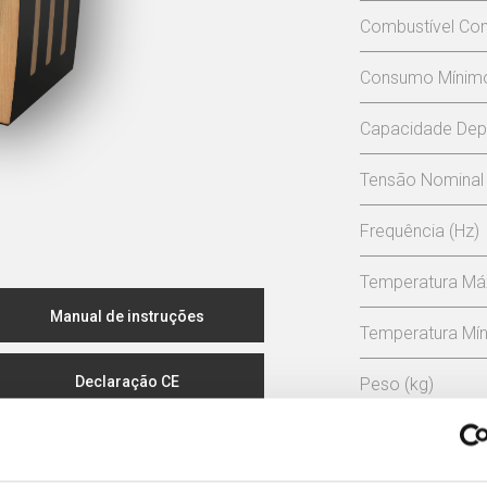
Combustível Con
Consumo Mínimo 
Capacidade Depó
Tensão Nominal 
Frequência (Hz)
Temperatura Má
Manual de instruções
Temperatura Mín
Declaração CE
Peso (kg)
Diámetro da ch
Certificado Ecodesign
Depressão neces