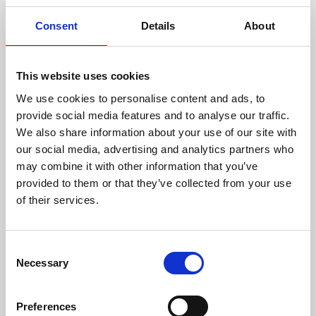
Comprimento Máximo Lenha (mm)
500
Consent
Details
About
Temperatura Máxima de Gases (ºC)
271
This website uses cookies
Peso (kg)
124
We use cookies to personalise content and ads, to
provide social media features and to analyse our traffic.
Diámetro da chaminé (mm)
200
We also share information about your use of our site with
our social media, advertising and analytics partners who
Depressão necessária na chaminé (pa)
12
may combine it with other information that you’ve
provided to them or that they’ve collected from your use
Rendimento
Consumo
Volume aquecido
máximo
of their services.
80,4 %
3,5 kg/h
270 m3
Consent
Necessary
Selection
CLASSE DE EFICIÊNCIA
Preferences