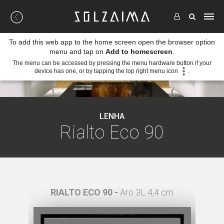
To add this web app to the home screen open the browser option
menu and tap on
Add to homescreen
.
The menu can be accessed by pressing the menu hardware button if your
device has one, or by tapping the top right menu icon
.
LENHA
Rialto Eco 90
 4,4 cm
RIALTO ECO 90 -
Aro 3L 4,4 cm
R