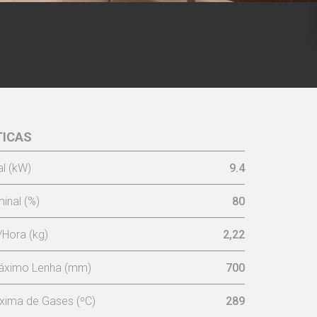
TICAS
l (kW)
9.4
inal (%)
80
Hora (kg)
2,22
áximo Lenha (mm)
700
xima de Gases (ºC)
289