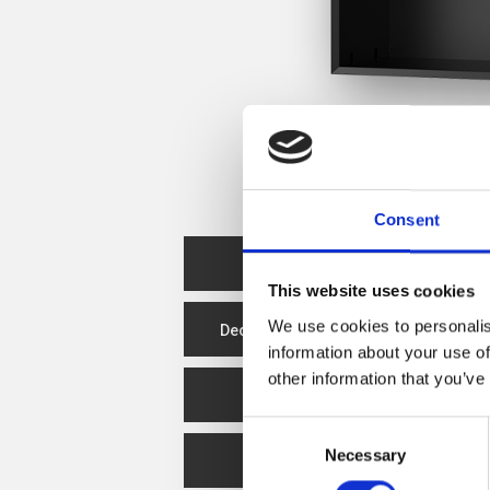
Consent
Ficha técnica
This website uses cookies
We use cookies to personalis
Declaração de desempenho
information about your use of
other information that you’ve
Eficiência Energética
Consent
Necessary
Selection
Spare Parts