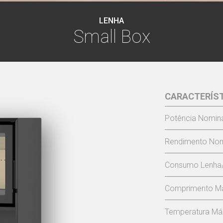
LENHA
Small Box
CARACTERÍS
Potência Nomina
Rendimento Nom
Consumo Lenha/
Comprimento M
Temperatura Má