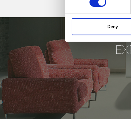
Deny
EX