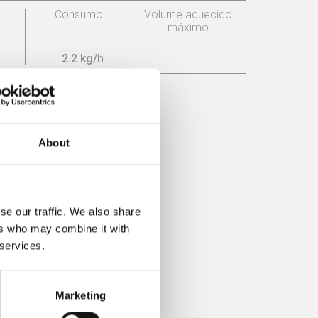
o
Consumo
Volume aquecido
máximo
2.2 kg/h
About
se our traffic. We also share
ers who may combine it with
 services.
Marketing