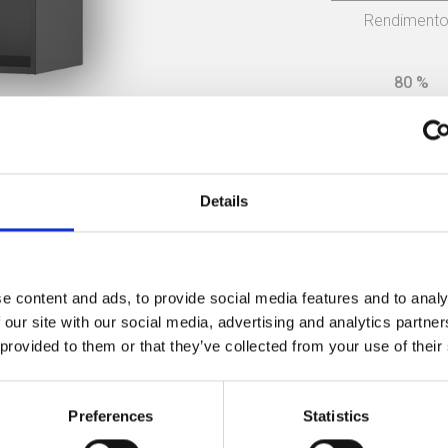
Rendiment
80 %
Details
Manual de instruções
e content and ads, to provide social media features and to analy
Declaração CE
 our site with our social media, advertising and analytics partn
 provided to them or that they’ve collected from your use of their
Certificado Ecodesign
Preferences
Statistics