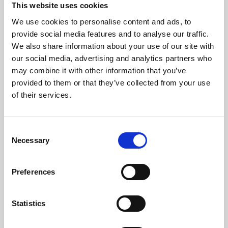
Frequência (Hz)
50
This website uses cookies
We use cookies to personalise content and ads, to
Temperatura Máxima de Gases (ºC)
122
provide social media features and to analyse our traffic.
We also share information about your use of our site with
Temperatura Mínima de Gases (ºC)
74
our social media, advertising and analytics partners who
may combine it with other information that you’ve
Pressão Máxima (bar)
3
provided to them or that they’ve collected from your use
of their services.
Volume vaso de expansão (L)
16
Peso (kg)
386
Consent
Necessary
Selection
Diámetro da chaminé (mm)
100
Depressão necessária na chaminé (pa)
12
Preferences
Nível Ruido Máximo (Db)
54
Statistics
Volume de água (L)
60