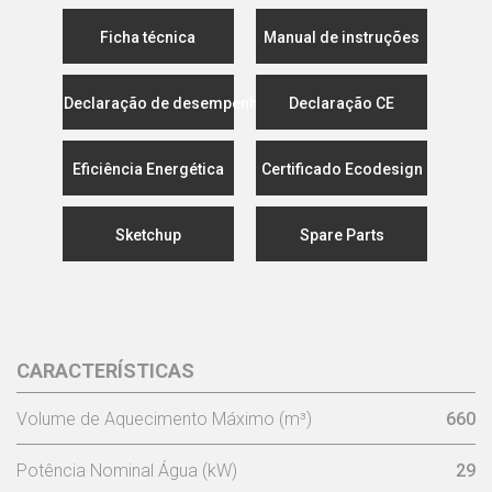
Ficha técnica
Manual de instruções
Declaração de desempenho
Declaração CE
Eficiência Energética
Certificado Ecodesign
Sketchup
Spare Parts
CARACTERÍSTICAS
Volume de Aquecimento Máximo (m³)
660
Potência Nominal Água (kW)
29