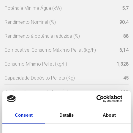
Potência Mínima Água (kW)
5,7
Rendimento Nominal (%)
90,4
Rendimento à potência reduzida (%)
88
Combustível Consumo Máximo Pellet (kg/h)
6,14
Consumo Mínimo Pellet (kg/h)
1,328
Capacidade Depósito Pellets (Kg)
45
Potência Nominal Eléctrica (w)
110
Potência Eléctrica de Arranque (w)
410
Consent
Details
About
Tensão Nominal (V)
230