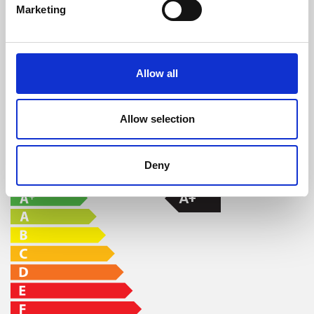
Marketing
Autonomia Min/Max (h)
7,3 - 33,9
Peso
Diâmetro
Depósito de
chaminé
pellets
Allow all
386 Kg
100 mm
70L 45kg
Allow selection
CLASSE DE EFICIÊNCIA
Deny