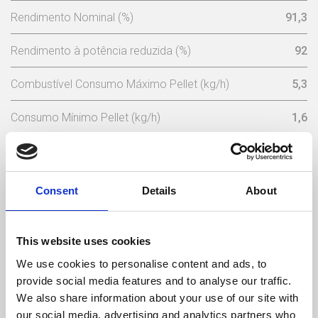
Rendimento Nominal (%)
91,3
Rendimento à potência reduzida (%)
92
Combustível Consumo Máximo Pellet (kg/h)
5,3
Consumo Mínimo Pellet (kg/h)
1,6
Capacidade Depósito Pellets (Kg)
124
Tensão Nominal (V)
230
Consent
Details
About
Frequência (Hz)
50
This website uses cookies
Temperatura Máxima de Gases (ºC)
112,9
We use cookies to personalise content and ads, to
provide social media features and to analyse our traffic.
Temperatura Mínima de Gases (ºC)
65,7
We also share information about your use of our site with
our social media, advertising and analytics partners who
Peso (kg)
413