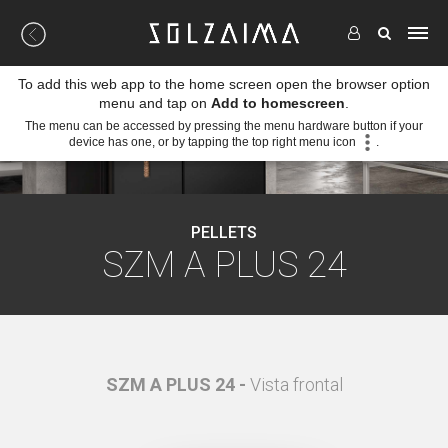
To add this web app to the home screen open the browser option
menu and tap on
Add to homescreen
.
The menu can be accessed by pressing the menu hardware button if your
device has one, or by tapping the top right menu icon
.
PELLETS
SZM A PLUS 24
l
SZM A PLUS 24 -
Vista frontal