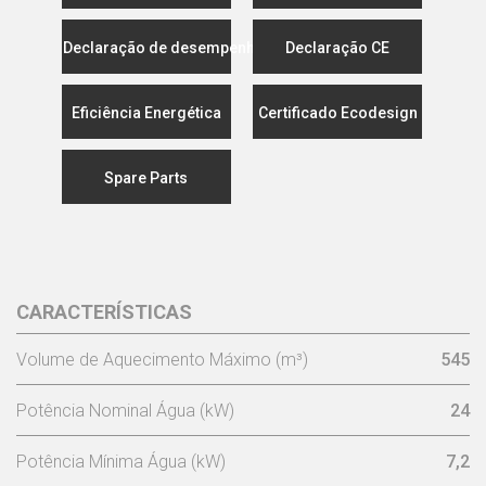
Declaração de desempenho
Declaração CE
Eficiência Energética
Certificado Ecodesign
Spare Parts
CARACTERÍSTICAS
Volume de Aquecimento Máximo (m³)
545
Potência Nominal Água (kW)
24
Potência Mínima Água (kW)
7,2