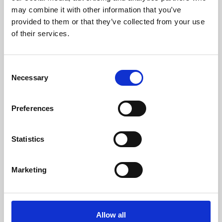
may combine it with other information that you’ve
provided to them or that they’ve collected from your use
Diámetro da chaminé (mm)
100
of their services.
Depressão necessária na chaminé (pa)
12
Consent
Nível Ruido Máximo (Db)
54
Necessary
Selection
Volume de água (L)
50
Preferences
Autonomia Min/Max (h)
23,4 - 77,5
Peso
Diâmetro
Depósito de
Statistics
chaminé
pellets
413 kg
100 mm
124 kg
Marketing
CLASSE DE EFICIÊNCIA
Allow all