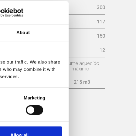
áximo Lenha (mm)
300
117
About
aminé (mm)
150
sária na chaminé (pa)
12
se our traffic. We also share
o
Consumo
Volume aquecido
máximo
ers who may combine it with
 services.
1,6 kg/h
215 m3
Marketing
ICIÊNCIA
Allow all