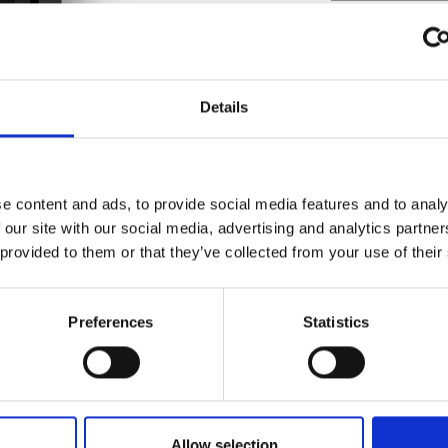
Comprimento M
Peso (kg)
Details
Diámetro da ch
Depressão neces
e content and ads, to provide social media features and to analy
Rendiment
 our site with our social media, advertising and analytics partn
 provided to them or that they’ve collected from your use of their
81 %
Manual de instruções
Preferences
Statistics
CLASSE DE EF
Declaração CE
Certificado Ecodesign
Allow selection