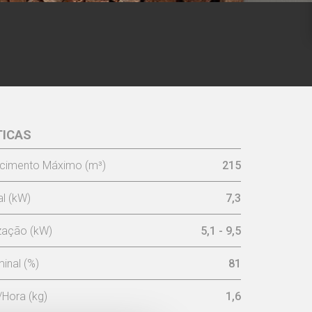
TICAS
LL ECO -
Kit de parede
cimento Máximo (m³)
215
l (kW)
7,3
ização (kW)
5,1 - 9,5
inal (%)
81
Hora (kg)
1,6