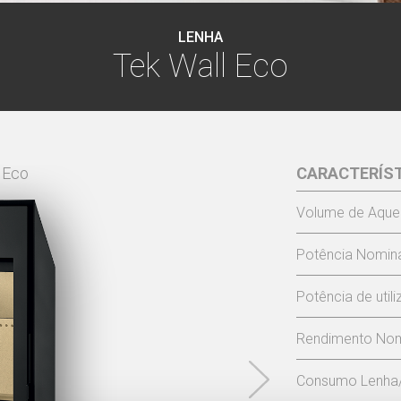
LENHA
Tek Wall Eco
 Eco
CARACTERÍS
TEK WA
Volume de Aque
Potência Nomina
Potência de util
Rendimento Nom
Consumo Lenha/