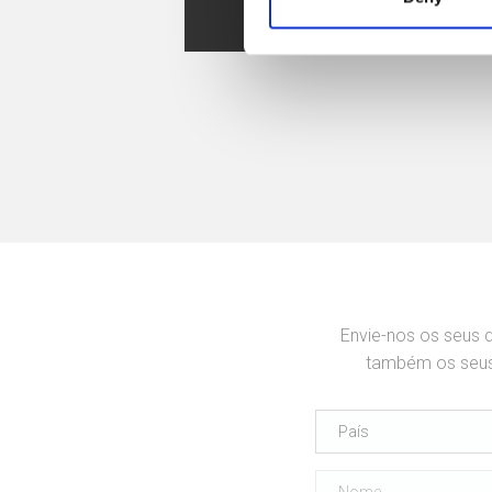
Sketchup
Envie-nos os seus 
também os seus 
País