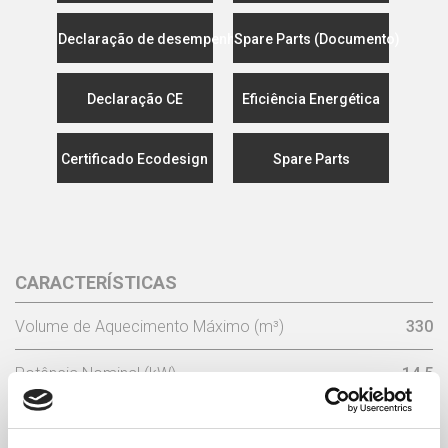
Declaração de desempenho
Spare Parts (Documento)
Declaração CE
Eficiência Energética
Certificado Ecodesign
Spare Parts
CARACTERÍSTICAS
Volume de Aquecimento Máximo (m³)
330
Potência Nominal (kW)
14,5
Consumo Lenha/Hora (kg)
4,6