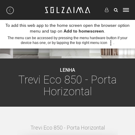
To add this web app to the home screen open the browser option
menu and tap on
Add to homescreen
.
The menu can be accessed by pressing the menu hardware button if your
device has one, or by tapping the top right menu icon
.
LENHA
Trevi Eco 850 - Porta
Horizontal
NTAL -
Trevi Eco 850 - Porta Horizontal
TREVI