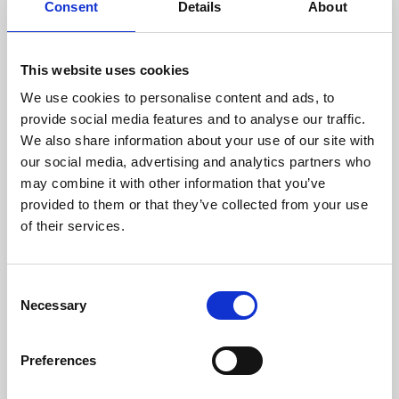
Consent
Details
About
Temperatura Máxima de Gases (ºC)
218
Peso (kg)
260
This website uses cookies
We use cookies to personalise content and ads, to
Diámetro da chaminé (mm)
200
provide social media features and to analyse our traffic.
We also share information about your use of our site with
Nível Ruido Máximo (Db)
63
our social media, advertising and analytics partners who
Rendimento
Consumo
Volume aquecido
may combine it with other information that you’ve
máximo
provided to them or that they’ve collected from your use
of their services.
81,7 %
4,6 kg/h
330 m3
Consent
Necessary
CLASSE DE EFICIÊNCIA
Selection
Preferences