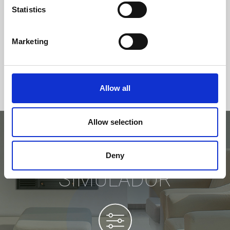
Statistics
Marketing
Allow all
Allow selection
EXPERIMENTE NO
Deny
SIMULADOR