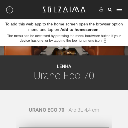
To add this web app to the home screen open the browser option
menu and tap on
Add to homescreen
.
The menu can be accessed by pressing the menu hardware button if your
device has one, or by tapping the top right menu icon
.
LENHA
Urano Eco 70
 4,4 cm
URANO ECO 70 -
Aro 3L 4,4 cm
U