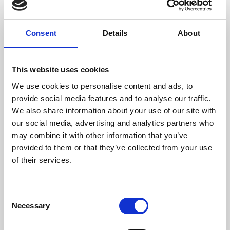
Rendimento Nominal (%)
80,9
Consent
Details
About
Consumo Lenha/Hora (kg)
2,8
Comprimento Máximo Lenha (mm)
400
This website uses cookies
We use cookies to personalise content and ads, to
Temperatura Máxima de Gases (ºC)
295,5
provide social media features and to analyse our traffic.
We also share information about your use of our site with
Diámetro da chaminé (mm)
180
our social media, advertising and analytics partners who
may combine it with other information that you’ve
Depressão necessária na chaminé (pa)
12
provided to them or that they’ve collected from your use
of their services.
Rendimento
Consumo
Volume aquecido
máximo
80,9 %
2,8 kg
214 m3
Consent
Necessary
Selection