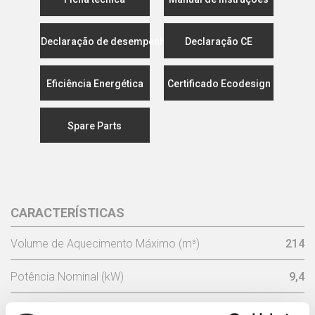
Declaração de desempenho
Declaração CE
Eficiência Energética
Certificado Ecodesign
Spare Parts
CARACTERÍSTICAS
Volume de Aquecimento Máximo (m³)
214
Potência Nominal (kW)
9,4
Potência de utilização (kW)
6,6 - 12,2