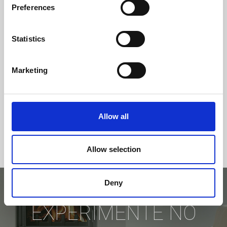
CLASSE DE EFICIÊNCIA
Preferences
Statistics
Marketing
Allow all
Allow selection
Deny
EXPERIMENTE NO