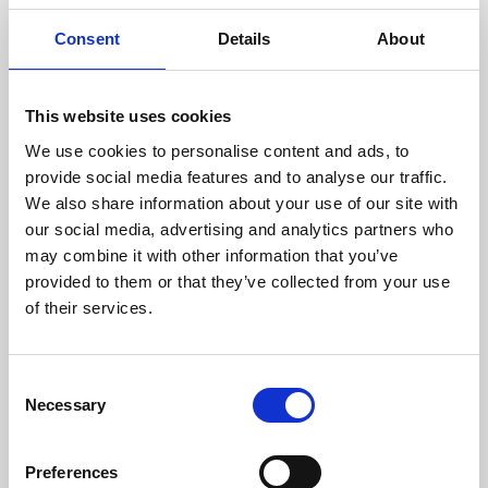
Consumo Lenha/Hora (kg)
6,2
Consent
Details
About
Comprimento Máximo Lenha (mm)
600
This website uses cookies
Temperatura Máxima de Gases (ºC)
294
We use cookies to personalise content and ads, to
provide social media features and to analyse our traffic.
Diámetro da chaminé (mm)
200
We also share information about your use of our site with
our social media, advertising and analytics partners who
Depressão necessária na chaminé (pa)
12
may combine it with other information that you’ve
provided to them or that they’ve collected from your use
Rendimento
Consumo
Volume aquecido
lenha/hora
máximo
of their services.
80 %
6,2 kg
493 m3
Consent
Necessary
Selection
CLASSE DE EFICIÊNCIA
Preferences