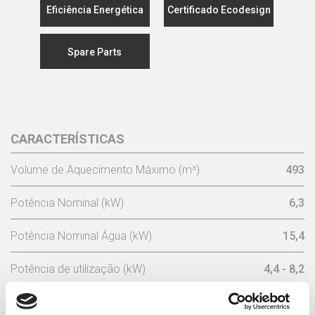
Eficiência Energética
Certificado Ecodesign
Spare Parts
CARACTERÍSTICAS
Volume de Aquecimento Máximo (m³)
493
Potência Nominal (kW)
6,3
Potência Nominal Água (kW)
15,4
Potência de utilização (kW)
4,4 - 8,2
Rendimento Nominal (%)
80