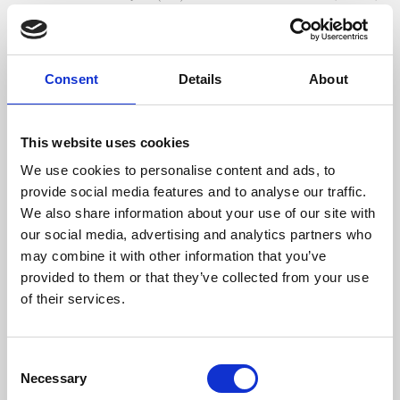
Rendimento Nominal (%)
80,9
Consumo Lenha/Hora (kg)
2,8
Consent
Details
About
Comprimento Máximo Lenha (mm)
400
This website uses cookies
Temperatura Máxima de Gases (ºC)
295,5
We use cookies to personalise content and ads, to
provide social media features and to analyse our traffic.
Peso (kg)
104
We also share information about your use of our site with
our social media, advertising and analytics partners who
Diámetro da chaminé (mm)
180
may combine it with other information that you’ve
provided to them or that they’ve collected from your use
Depressão necessária na chaminé (pa)
12
of their services.
Rendimento
Consumo
Volume aquecido
máximo
Consent
Necessary
80,9 %
2,8 kg/h
214 m3
Selection