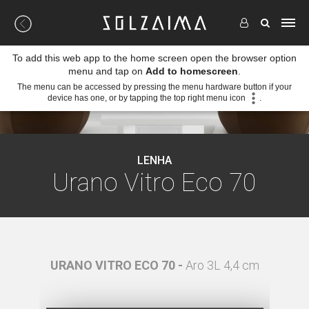
To add this web app to the home screen open the browser option
menu and tap on
Add to homescreen
.
The menu can be accessed by pressing the menu hardware button if your
device has one, or by tapping the top right menu icon
.
LENHA
Urano Vitro Eco 70
partido
URANO VITRO ECO 70 -
Aro 3L 4,4 cm
URAN