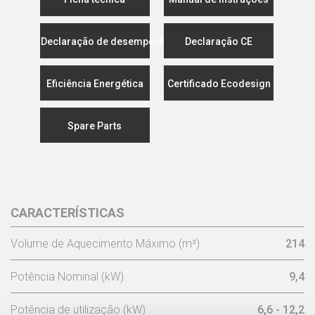
Declaração de desempenho
Declaração CE
Eficiência Energética
Certificado Ecodesign
Spare Parts
CARACTERÍSTICAS
Volume de Aquecimento Máximo (m³)
214
Potência Nominal (kW)
9,4
Potência de utilização (kW)
6,6 - 12,2